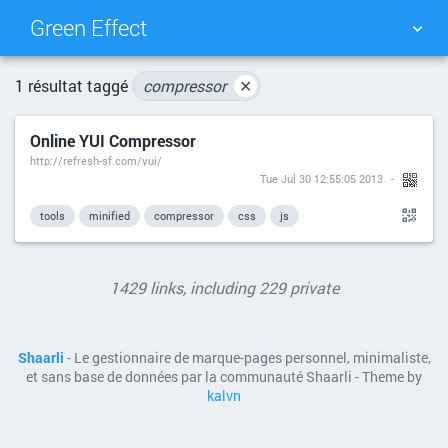
Green Effect
NUAGE DE TAGS
MUR D'IMAGES
1 résultat taggé
compressor
✕
Online YUI Compressor
QUOTIDIEN
RECHERCHER
http://refresh-sf.com/yui/
Tue Jul 30 12:55:05 2013
tools
minified
compressor
css
js
1429 links, including 229 private
Shaarli
- Le gestionnaire de marque-pages personnel, minimaliste,
et sans base de données par la communauté Shaarli - Theme by
kalvn