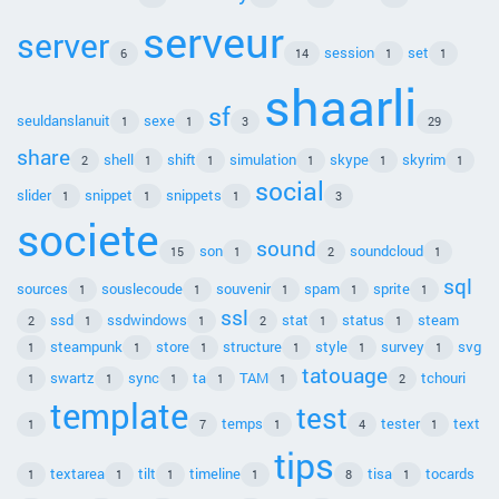
serveur
server
session
set
6
14
1
1
shaarli
sf
seuldanslanuit
sexe
1
1
3
29
share
shell
shift
simulation
skype
skyrim
2
1
1
1
1
1
social
slider
snippet
snippets
1
1
1
3
societe
sound
son
soundcloud
15
1
2
1
sql
sources
souslecoude
souvenir
spam
sprite
1
1
1
1
1
ssl
ssd
ssdwindows
stat
status
steam
2
1
1
2
1
1
steampunk
store
structure
style
survey
svg
1
1
1
1
1
1
tatouage
swartz
sync
ta
TAM
tchouri
1
1
1
1
1
2
template
test
temps
tester
text
1
7
1
4
1
tips
textarea
tilt
timeline
tisa
tocards
1
1
1
1
8
1