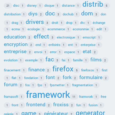
distrib
disc
disney
disque
distance
21
1
1
1
1
5
doc
dom
diys
distribution
dochub
don
1
2
3
1
3
drivers
drag
droit
drop
dtc
échange
1
1
3
1
1
1
ecma
ecologie
ecommerce
econonmie
edit
1
1
1
1
1
1
effect
education
electronique
emscript
2
3
1
1
encryption
end
enfoirés
ent
enterprise
2
1
1
1
1
entreprise
etat
envoi
error
espace
2
1
1
1
2
fac
films
evolution
exemple
fai
famille
1
1
3
1
1
2
firefox
finance
finacement
firefoxos
first
1
2
5
1
font
fork
formulaire
flat
fondation
1
1
1
2
2
2
forum
fos
fps
fpsmetter
fragmentation
2
1
1
1
1
framework
framasoft
framwork
free
1
11
1
frontend
froxiss
front
fun
fusion
1
1
2
2
1
1
generator
game
générateur
galerie
1
3
2