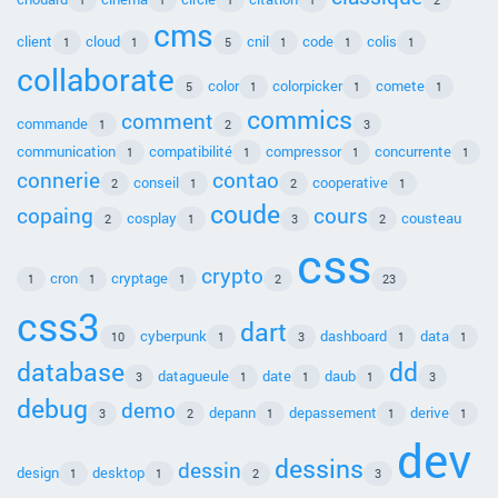
cms
client
cloud
cnil
code
colis
1
1
5
1
1
1
collaborate
color
colorpicker
comete
5
1
1
1
commics
comment
commande
1
2
3
communication
compatibilité
compressor
concurrente
1
1
1
1
connerie
contao
conseil
cooperative
2
1
2
1
coude
copaing
cours
cosplay
cousteau
2
1
3
2
css
crypto
cron
cryptage
1
1
1
2
23
css3
dart
cyberpunk
dashboard
data
10
1
3
1
1
database
dd
datagueule
date
daub
3
1
1
1
3
debug
demo
depann
depassement
derive
3
2
1
1
1
dev
dessins
dessin
design
desktop
1
1
2
3