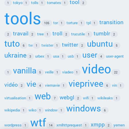
tool
tokyo
tolls
tomates
1
1
1
1
2
tools
transition
tor
torture
tpl
105
1
1
1
travail
troll
tumblr
tree
trucutile
2
2
1
2
1
2
tuto
ubuntu
twitter
tw
twister
6
1
1
2
5
user
ukraine
urbex
usa
usb
user-agent
3
1
1
1
4
video
vanilla
veille
viadeo
1
5
1
1
22
vieprivee
vie
vidéo
viemavie
vin
2
4
1
6
1
web
webgl
virtualisation
wifi
wikileaks
1
7
2
1
1
windows
wikipedia
wiko
window
1
1
1
6
wtf
xmpp
wordpress
xmlhttprequest
yemen
1
14
1
2