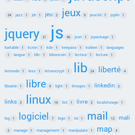
jeux
jeu
jazz
jdr
jeux3d
joplin
34
1
1
2
9
1
1
js
jquery
json
jspackage
21
96
1
1
kartable
kcron
kde
keepass
korben
languages
1
1
1
1
1
langue
ldlc
leboncoin
lecteur
lecture
1
1
1
1
1
1
lib
liberté
lemonde
less
letsencrypt
1
1
1
24
4
libre
linkedin
librairie
light
limoges
1
9
1
1
2
linux
links
livre
list
localstorage
2
16
1
2
1
mail
logiciel
mali
log
logo
loi
1
7
1
1
12
map
manage
management
manipulate
2
1
1
1
4