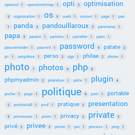
opti
optimisation
openssl
openstreetmap
1
1
3
os
organisation
oueb
owiowi
page
pan
3
1
5
1
1
1
panda
pandouillaroux
panorama
1
3
3
1
papa
parano
parisien
parralèle
pass
3
1
1
1
1
password
patate
passreminder
passwd
1
1
4
2
perso
philae
pc
pergolese
pgp
phone
1
1
2
1
2
1
photo
php
photos
7
4
6
plugin
phpmyadmin
piratebox
piste
2
1
1
4
politique
portable
poche
pogo
porn
1
1
9
1
presentation
pratique
postinstall
pouf
2
1
1
2
private
privacy
princesses
prism
3
1
1
2
5
privee
privé
privée
pro
process
prog
2
3
1
1
1
1