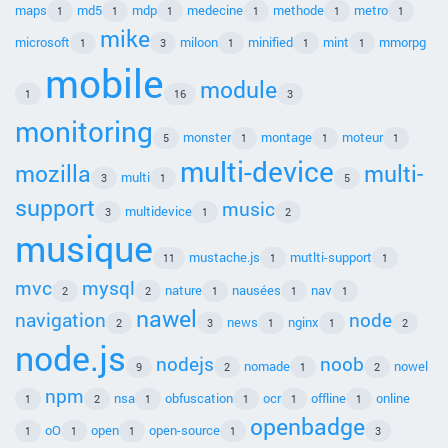
maps
md5
mdp
medecine
methode
metro
1
1
1
1
1
1
mike
microsoft
miloon
minified
mint
mmorpg
1
3
1
1
1
mobile
module
1
16
3
monitoring
monster
montage
moteur
5
1
1
1
multi-device
mozilla
multi-
multi
3
1
5
support
music
multidevice
3
1
2
musique
mustache.js
mutlti-support
11
1
1
mvc
mysql
nature
nausées
nav
2
2
1
1
1
nawel
navigation
node
news
nginx
2
3
1
1
2
node.js
nodejs
noob
nomade
nowel
9
2
1
2
npm
nsa
obfuscation
ocr
offline
online
1
2
1
1
1
1
openbadge
oO
open
open-source
1
1
1
1
3