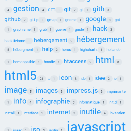
gestion
gith
gif
GET
git
4
4
1
2
1
3
google
github
gittip
gmap
gnome
got
2
1
1
1
3
hack
graphisme
grub
guerre
guide
1
1
1
1
1
3
hébergement
hebergement
hacktivisme
1
2
help
hébergment
heros
highcharts
hollande
5
1
2
1
1
html
htaccess
homeopathie
hoodie
1
1
1
2
8
html5
icon
idee
ia
ide
ie
21
1
3
1
2
1
image
images
impress.js
imprimante
5
3
3
info
infographie
informatique
init.d
1
4
3
1
1
inutile
internet
install
interface
invention
1
1
3
4
javascript
iso
isaac
jardin
1
1
3
1