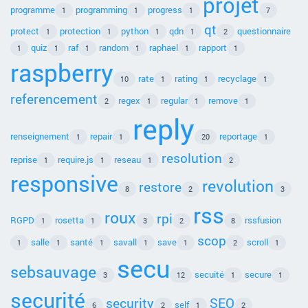
projet
programme
programming
progress
1
1
1
7
qt
protect
protection
python
qdn
questionnaire
1
1
1
1
2
quiz
raf
random
raphael
rapport
1
1
1
1
1
1
raspberry
rate
rating
recyclage
10
1
1
1
referencement
regex
regular
remove
2
1
1
1
reply
renseignement
repair
reportage
1
1
20
1
resolution
reprise
require.js
reseau
1
1
1
2
responsive
revolution
restore
8
2
3
rss
roux
rpi
RGPD
rosetta
rssfusion
1
1
3
2
8
scop
salle
santé
savall
save
scroll
1
1
1
1
1
2
1
secu
sebsauvage
secuité
secure
3
12
1
1
securité
security
SEO
self
6
2
1
2