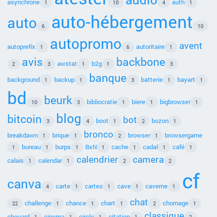
asynchrone
auth
1
10
4
1
auto-hébergement
auto
6
10
autopromo
avent
autoprefix
autoritaire
1
6
1
avis
backbone
awstat
b2g
2
3
1
1
3
banque
background
backup
batterie
bayart
1
1
3
1
1
bd
beurk
bibliocratie
biere
bigbrowser
10
3
1
1
1
blog
bitcoin
bot
boot
bozon
3
4
1
2
1
bronco
breakdawn
brique
browser
browsergame
1
1
2
1
bureau
burps
BxN
cache
cadal
café
1
1
1
1
1
1
1
calendrier
camera
calais
calendar
1
1
2
2
cf
canva
carte
cartes
cave
caverne
4
1
1
1
1
chat
challenge
chance
chart
chomage
22
1
1
1
2
1
classique
chouard
cinema
circle
citation
1
1
1
1
2