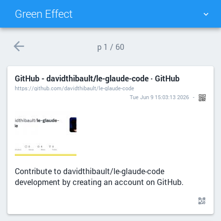
Green Effect
NUAGE DE TAGS
MUR D'IMAGES
p
1 / 60
QUOTIDIEN
RECHERCHER
GitHub - davidthibault/le-glaude-code · GitHub
https://github.com/davidthibault/le-glaude-code
Tue Jun 9 15:03:13 2026
Contribute to davidthibault/le-glaude-code
development by creating an account on GitHub.