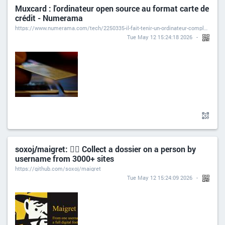
Muxcard : l'ordinateur open source au format carte de
crédit - Numerama
https://www.numerama.com/tech/2250335-il-fait-tenir-un-ordinateur-complet-dans-une-carte-de-credit-de-1-mm.html
Tue May 12 15:24:18 2026
soxoj/maigret: 🕵️‍♂️ Collect a dossier on a person by
username from 3000+ sites
https://github.com/soxoj/maigret
Tue May 12 15:24:09 2026