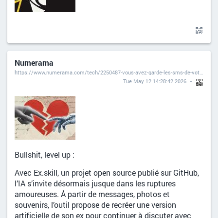
Numerama
https://www.numerama.com/tech/2250487-vous-avez-garde-les-sms-de-votre-ex-cette-ia-hallucinante-vous-permet-de-lui-reparler.html
Tue May 12 14:28:42 2026
Bullshit, level up :
Avec Ex.skill, un projet open source publié sur GitHub,
l’IA s’invite désormais jusque dans les ruptures
amoureuses. À partir de messages, photos et
souvenirs, l’outil propose de recréer une version
artificielle de son ex pour continuer à discuter avec