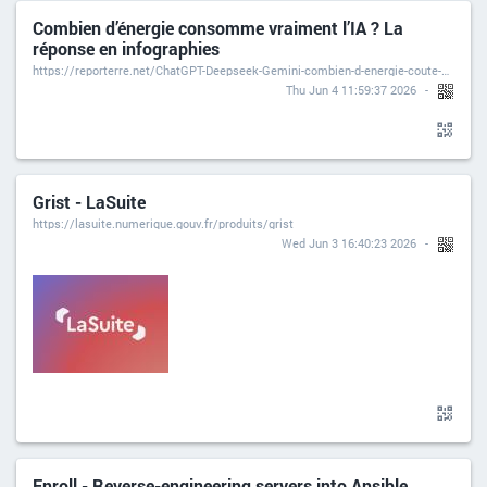
Combien d’énergie consomme vraiment l’IA ? La
réponse en infographies
https://reporterre.net/ChatGPT-Deepseek-Gemini-combien-d-energie-coute-vraiment-une-requete
Thu Jun 4 11:59:37 2026
Grist - LaSuite
https://lasuite.numerique.gouv.fr/produits/grist
Wed Jun 3 16:40:23 2026
Enroll - Reverse-engineering servers into Ansible