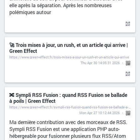
elle après la séparation. Après les nombreuses
polémiques autour
🚀 Trois mises à jour, un rush, et un article qui arrive |
Green Effect
https://www.green-effect.fr/trois-mises-a-jour-un-rush-et-un-article-qui-arrive
Thu Apr 30 14:05:31 2026
🔀 Sympli RSS Fusion : quand RSS Fusion se ballade
à poils | Green Effect
https://www.green-effect.fr/sympli-rss-fusion-quand-rss-fusion-se-ballade-a-poils
Mon Apr 27 10:12:44 2026
Ma dernière contribution avec des morceaux de RSS.
Sympli RSS Fusion est une application PHP auto-
hébergeable pour fusionner plusieurs flux RSS/Atom