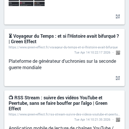
⏳ Voyageur du Temps : et si l'Histoire avait bifurqué ?
| Green Effect
https://www.green-effect.fr/voyageur-du-temps-et-si-lhistoire-avait-bifurque
Tue Apr 14 10:22:17 2026
Plateforme de générateur d'uchronies sur la seconde
guerre mondiale
📺 RSS Stream : suivre des vidéos YouTube et
Peertube, sans se faire bouffer par l'algo | Green
Effect
https://www.green-effect.fr/rss-stream-suivre-des-videos-youtube-et-peertube-sans-se-faire-bouffer-par-l-algo
Tue Apr 14 10:21:35 2026
Application mobile de lecture de chaînes YouTube /