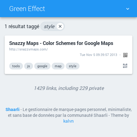
Green Effect
NUAGE DE TAGS
MUR D'IMAGES
1 résultat taggé
style
✕
Snazzy Maps - Color Schemes for Google Maps
QUOTIDIEN
RECHERCHER
http://snazzymaps.com/
Tue Nov 5 09:39:57 2013
tools
js
google
map
style
1429 links, including 229 private
Shaarli
- Le gestionnaire de marque-pages personnel, minimaliste,
et sans base de données par la communauté Shaarli - Theme by
kalvn