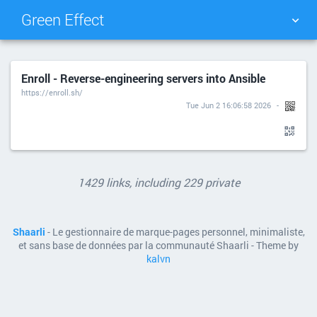
Green Effect
NUAGE DE TAGS
MUR D'IMAGES
Enroll - Reverse-engineering servers into Ansible
https://enroll.sh/
QUOTIDIEN
RECHERCHER
Tue Jun 2 16:06:58 2026
1429 links, including 229 private
Shaarli
- Le gestionnaire de marque-pages personnel, minimaliste,
et sans base de données par la communauté Shaarli - Theme by
kalvn