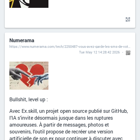
Numerama
https://www.numerama.com/tech/2250487-vous-avez-garde-les-sms-de-votre-ex-cette-ia-hallucinante-vous-permet-de-lui-reparler.html
Tue May 12 14:28:42 2026
Bullshit, level up :
Avec Ex.skill, un projet open source publié sur GitHub,
l’IA s’invite désormais jusque dans les ruptures
amoureuses. À partir de messages, photos et
souvenirs, l’outil propose de recréer une version
artificielle de son ex pour continuer à discuter avec