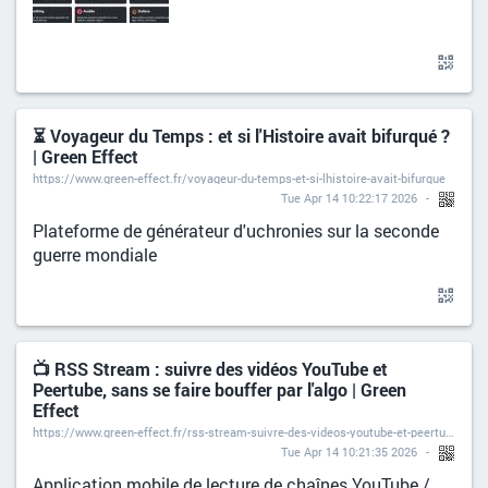
⏳ Voyageur du Temps : et si l'Histoire avait bifurqué ?
| Green Effect
https://www.green-effect.fr/voyageur-du-temps-et-si-lhistoire-avait-bifurque
Tue Apr 14 10:22:17 2026
Plateforme de générateur d'uchronies sur la seconde
guerre mondiale
📺 RSS Stream : suivre des vidéos YouTube et
Peertube, sans se faire bouffer par l'algo | Green
Effect
https://www.green-effect.fr/rss-stream-suivre-des-videos-youtube-et-peertube-sans-se-faire-bouffer-par-l-algo
Tue Apr 14 10:21:35 2026
Application mobile de lecture de chaînes YouTube /