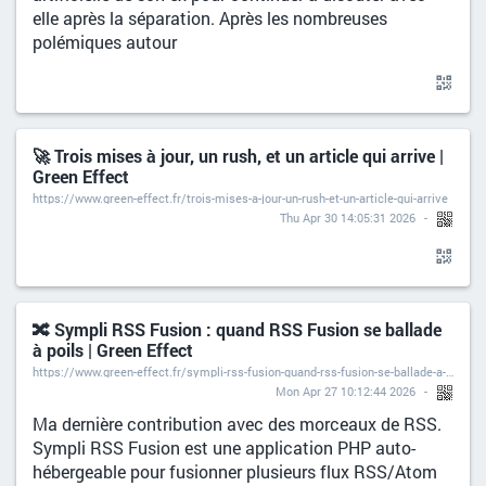
elle après la séparation. Après les nombreuses
polémiques autour
🚀 Trois mises à jour, un rush, et un article qui arrive |
Green Effect
https://www.green-effect.fr/trois-mises-a-jour-un-rush-et-un-article-qui-arrive
Thu Apr 30 14:05:31 2026
🔀 Sympli RSS Fusion : quand RSS Fusion se ballade
à poils | Green Effect
https://www.green-effect.fr/sympli-rss-fusion-quand-rss-fusion-se-ballade-a-poils
Mon Apr 27 10:12:44 2026
Ma dernière contribution avec des morceaux de RSS.
Sympli RSS Fusion est une application PHP auto-
hébergeable pour fusionner plusieurs flux RSS/Atom