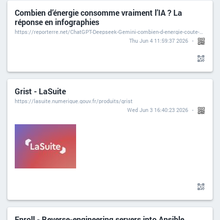
Combien d’énergie consomme vraiment l’IA ? La
réponse en infographies
https://reporterre.net/ChatGPT-Deepseek-Gemini-combien-d-energie-coute-vraiment-une-requete
Thu Jun 4 11:59:37 2026
Grist - LaSuite
https://lasuite.numerique.gouv.fr/produits/grist
Wed Jun 3 16:40:23 2026
Enroll - Reverse-engineering servers into Ansible