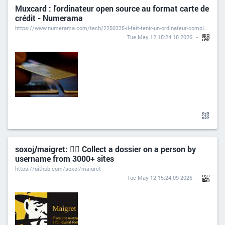
Muxcard : l'ordinateur open source au format carte de
crédit - Numerama
https://www.numerama.com/tech/2250335-il-fait-tenir-un-ordinateur-complet-dans-une-carte-de-credit-de-1-mm.html
Tue May 12 15:24:18 2026
soxoj/maigret: 🕵️‍♂️ Collect a dossier on a person by
username from 3000+ sites
https://github.com/soxoj/maigret
Tue May 12 15:24:09 2026