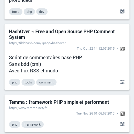
tools
php
dev
HashOver ~ Free and Open Source PHP Comment
System
http://tildehash.com/?page=hashover
Thu Oct 22 14:12:07 2015
Script de commentaires base PHP
Sans bdd (xml)
Avec flux RSS et modo
php
tools
comment
Temma : framework PHP simple et performant
http://www.temma.net/fr
Tue Nov 26 01:06:57 2013
php
framework