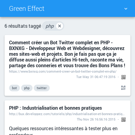
Green Effect
NUAGE DE TAGS
MUR D'IMAGES
6 résultats taggé
php
✕
Comment créer un Bot Twitter complet en PHP -
QUOTIDIEN
RECHERCHER
BXNXG - Développeur Web et Webdesigner, découvrez
mes sites-web et projets. Bon je fais pas que ça je
diffuse aussi pleins d'articles Hi-tech, raconte ma vie,
partage des conneries et vous trouve des Bons Plans !
https://www.bxnxg.com/comment-creer-un-bot-twitter-complet-en-php/
Tue May 31 06:47:19 2016
bot
php
twitter
PHP : Industrialisation et bonnes pratiques
http://bux.developpez.com/tutoriels/php/industrialisation-et-bonnes-pratiques/
Thu Nov 26 16:56:16 2015
Quelques ressources intéressantes à tester plus en
profondeur