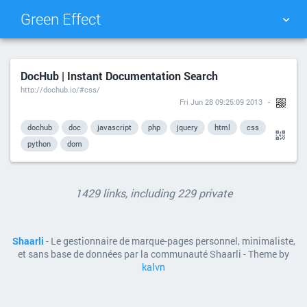
Green Effect
NUAGE DE TAGS
MUR D'IMAGES
DocHub | Instant Documentation Search
http://dochub.io/#css/
QUOTIDIEN
RECHERCHER
Fri Jun 28 09:25:09 2013
dochub
doc
javascript
php
jquery
html
css
python
dom
1429 links, including 229 private
Shaarli
- Le gestionnaire de marque-pages personnel, minimaliste,
et sans base de données par la communauté Shaarli - Theme by
kalvn