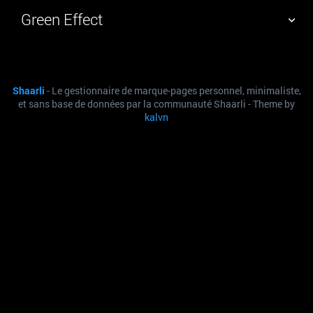
Green Effect
NUAGE DE TAGS
MUR D'IMAGES
Shaarli
- Le gestionnaire de marque-pages personnel, minimaliste,
QUOTIDIEN
RECHERCHER
et sans base de données par la communauté Shaarli - Theme by
kalvn