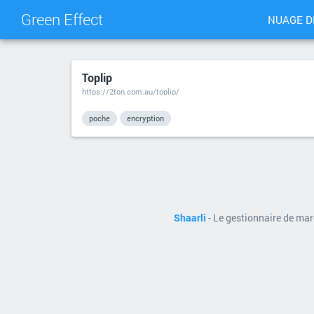
Green Effect
NUAGE D
Toplip
https://2ton.com.au/toplip/
poche
encryption
Shaarli
- Le gestionnaire de ma