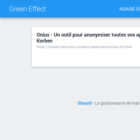
Green Effect
NUAGE D
Oniux - Un outil pour anonymiser toutes vos appl
Korben
https://korben.info/oniux-isolation-applications-linux-tor.html
Shaarli
- Le gestionnaire de ma