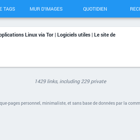
E TAGS
MUR D'IMAGES
QUOTIDIEN
REC
ications Linux via Tor | Logiciels utiles | Le site de
1429 links, including 229 private
rque-pages personnel, minimaliste, et sans base de données par la com