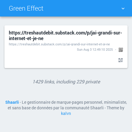
Green Effect
NUAGE DE TAGS
MUR D'IMAGES
https://treshautdebit.substack.com/p/jai-grandi-sur-
internet-et-je-ne
QUOTIDIEN
RECHERCHER
https://treshautdebit.substack.com/p/jai-grandi-sur-internet-et-je-ne
Sun Aug 3 12:49:10 2025
1429 links, including 229 private
Shaarli
- Le gestionnaire de marque-pages personnel, minimaliste,
et sans base de données par la communauté Shaarli - Theme by
kalvn