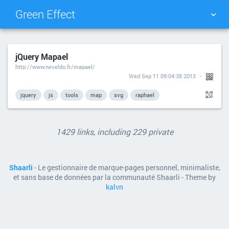
Green Effect
NUAGE DE TAGS
MUR D'IMAGES
jQuery Mapael
http://www.neveldo.fr/mapael/
QUOTIDIEN
RECHERCHER
Wed Sep 11 09:04:38 2013
jquery
js
tools
map
svg
raphael
1429 links, including 229 private
Shaarli
- Le gestionnaire de marque-pages personnel, minimaliste,
et sans base de données par la communauté Shaarli - Theme by
kalvn